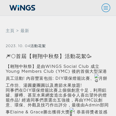
主頁
> 最新
2023. 10. 04
活動花絮
🎆🌕首屆【翱翔中秋祭】活動花絮🥳
【翱翔中秋祭】是由WINGS Social Club 成立
Young Members Club (YMC) 後的首個大型深港
員工活動! 內容豐富包括: DIY環保燈籠比賽、
月餅
工作坊、湯圓慶團圓以及應節水果放題!
同事們在DIY環保燈籠比賽上個個創意十足，利用鋁
罐、膠樽、甚至水果網套造出多個令人喜出望外的燈
籠作品! 經過同事們票選出五強後，再由YMC以創
意、環保、外觀及技巧作出評分，最後由Admin部同
事Elaine & Grace勝出獲得大獎
! 恭喜得獎者並感